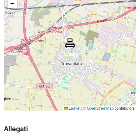
−
Leaflet
|
©
OpenStreetMap
contributors
Allegati