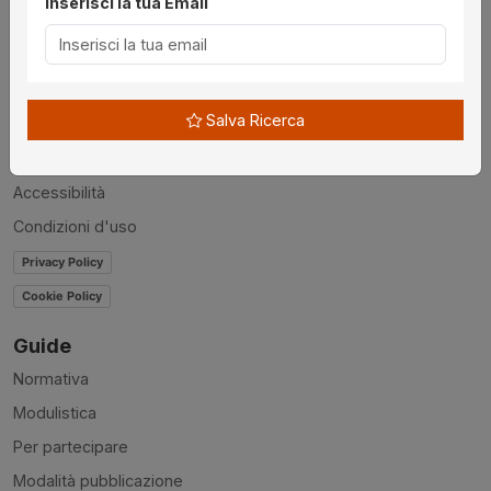
Inserisci la tua Email
Utilità
Chi siamo
Disclaimer
Salva Ricerca
News
Contatti
Accessibilità
Condizioni d'uso
Privacy Policy
Cookie Policy
Guide
Normativa
Modulistica
Per partecipare
Modalità pubblicazione