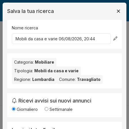
Salva la tua ricerca
Nome ricerca
Legalmente
Mobili
Travagliato
Mobili da casa e varie
0
risultati
Ordina per
Nessun risultato per il Comune selezionato:
Categoria:
Mobiliare
Travagliato
.
Nessun risultato per la Provincia selezionata:
Brescia
.
Tipologia:
Mobili da casa e varie
Regione:
Lombardia
Comune:
Travagliato
Prova a modificare i parametri di ricerca:
Cambia la ricerca
Ricevi avvisi sui nuovi annunci
Giornaliero
Settimanale