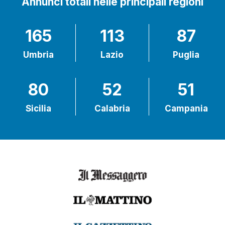
Annunci totali nelle principali regioni
165
113
87
Umbria
Lazio
Puglia
80
52
51
Sicilia
Calabria
Campania