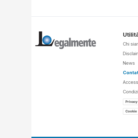
Utilit
Chi si
Disclai
News
Contat
Accessi
Condiz
Privacy
Cookie 