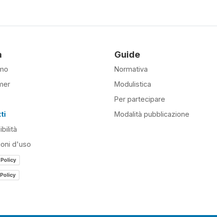
à
Guide
amo
Normativa
mer
Modulistica
Per partecipare
ti
Modalità pubblicazione
bilità
ioni d'uso
 Policy
Policy