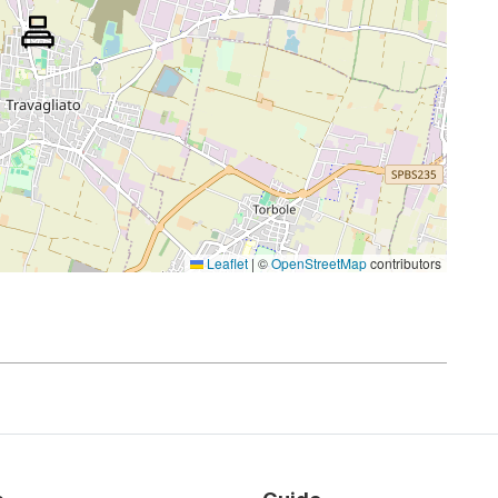
Leaflet
|
©
OpenStreetMap
contributors