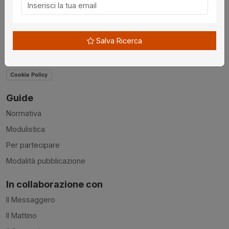
Contatti
Accessibilità
Salva Ricerca
Condizioni d'uso
Privacy Policy
Cookie Policy
Guide
Normativa
Modulistica
Per partecipare
Modalità pubblicazione
In collaborazione con
Il Messaggero
Il Mattino