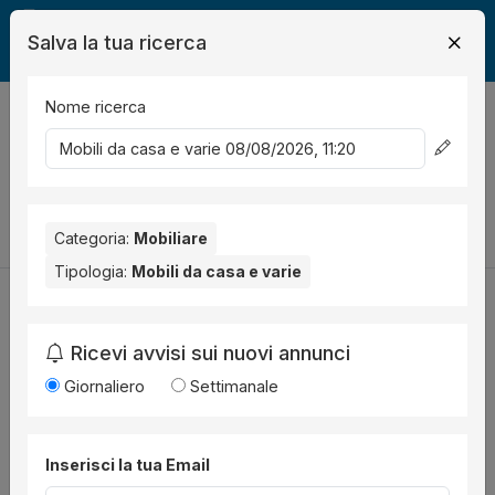
Salva la tua ricerca
Nome ricerca
Legalmente
Mobili
Mobili da casa e varie
0
risultati
Ordina per
Cambia la ricerca
Categoria:
Mobiliare
Tipologia:
Mobili da casa e varie
Ricevi avvisi sui nuovi annunci
Utilità
Giornaliero
Settimanale
Chi siamo
Disclaimer
Inserisci la tua Email
News