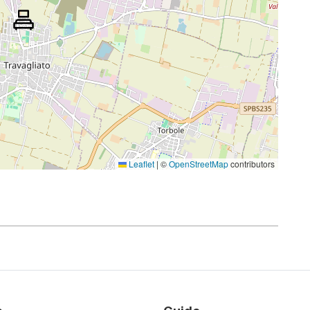
Leaflet
|
©
OpenStreetMap
contributors