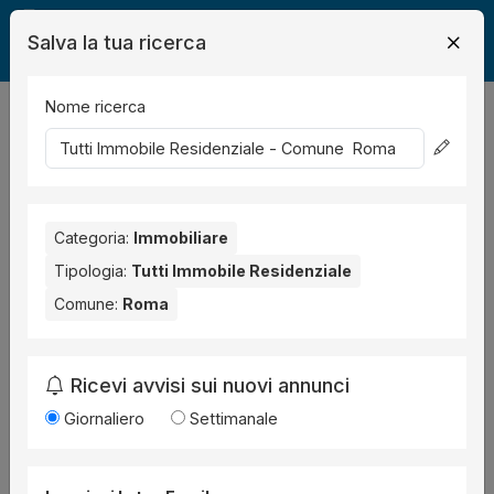
Salva la tua ricerca
Nome ricerca
Legalmente
Immobili
Roma
Immobile Residenziale
7
risultati
Ordina per
Categoria:
Immobiliare
Tipologia:
Tutti Immobile Residenziale
Comune:
Roma
Ricevi avvisi sui nuovi annunci
Giornaliero
Settimanale
Fabbricato in costruzione
all'asta a Roma Via
di Santa Fumia, 60, 00134 Borgo Santa Fumia