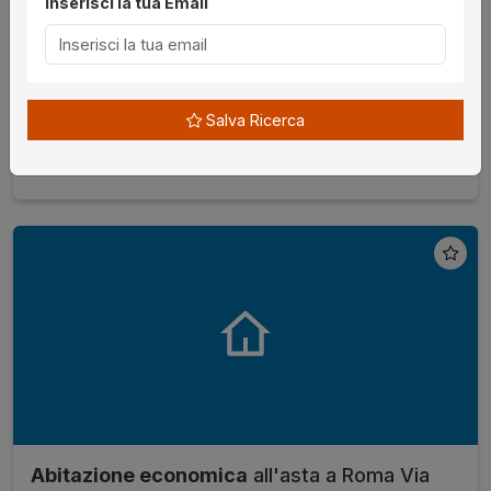
Inserisci la tua Email
RM, Italia ,
Procedura 694 2005, Lotto Unico
€ 1.333.760,00
da
08/09/2026
Salva Ricerca
Roma
senza incanto
Abitazione economica
all'asta a Roma Via