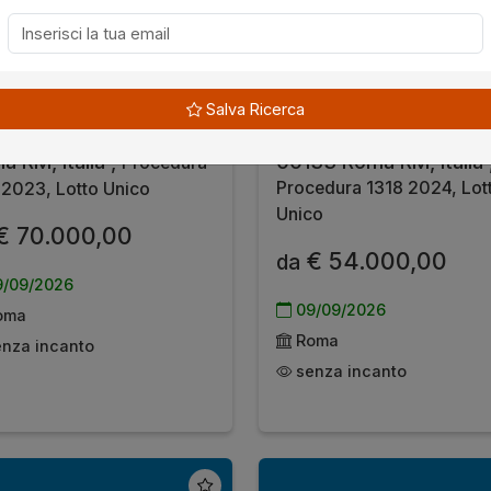
obile
all'asta a Roma
Immobile
all'asta a R
Salva Ricerca
 Mezzoiuso, 38, 00132
Via Massimo Rubeo, 5,
a RM, Italia ,
00133 Roma RM, Italia 
Procedura
Procedura 1318 2024, Lot
2023, Lotto Unico
Unico
€ 70.000,00
€ 54.000,00
da
/09/2026
09/09/2026
oma
Roma
nza incanto
senza incanto