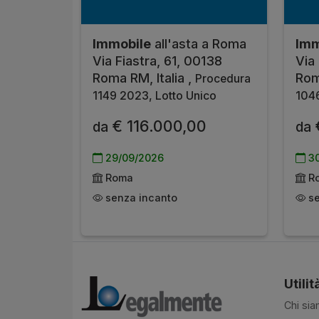
Immobile
all'asta a Roma
Imm
Via Fiastra, 61, 00138
Via
Roma RM, Italia ,
Rom
Procedura
1149 2023, Lotto Unico
1046
€ 116.000,00
da
da
29/09/2026
30
Roma
R
senza incanto
se
Utilit
Chi si