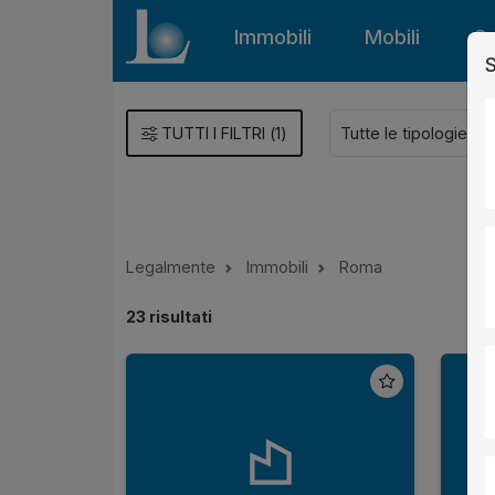
Immobili
Mobili
Gu
S
TUTTI I FILTRI
(
1
)
Legalmente
Immobili
Roma
23
risultati