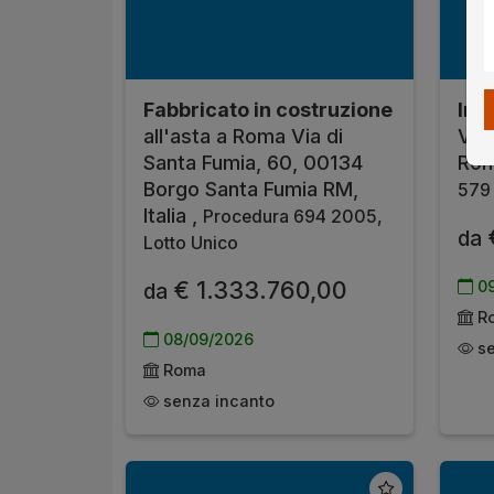
Fabbricato in costruzione
Imm
all'asta a Roma Via di
Via
Santa Fumia, 60, 00134
Rom
Borgo Santa Fumia RM,
579 
Italia ,
Procedura 694 2005,
da
Lotto Unico
€ 1.333.760,00
09
da
R
08/09/2026
se
Roma
senza incanto