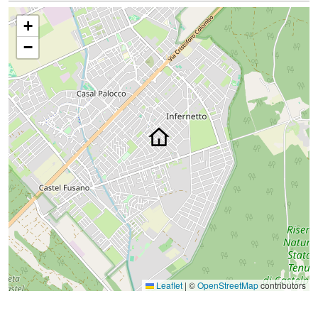
+
−
Leaflet
|
©
OpenStreetMap
contributors