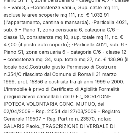
Piano S1-T-1, zona censuaria 6 - categoria A/7 - classe
6 - vani 3,5 –Consistenza vani 5, Sup. cat.le mq 111,
escluse le aree scoperte mq 111, r.c. € 1.032,91
(l'appartamento, cantina e mansarda); -Particella 4021,
sub. 5 – Piano T, zona censuaria 6, categoria C/6 –
classe 13, consistenza mq 10, sup. totale mq 11, r.c. €
47,00 (il posto auto coperto); -Particella 4021, sub. 6 -
Piano S1, zona censuaria 6 – categoria C/6 - classe 12
– consistenza mq. 34, sup. totale mq 37, r.c. € 136,96 (il
locale box).Costruito giusto Permesso di Costruire
n.354/C rilasciato dal Comune di Roma il 31 marzo
1999, prot. 15856 e costruita tra gli anni 1999 e 2000.
L’immobile è privo di Certificato di Agibilità.Formalità
pregiudizievoli cancellabili dal G.E.:_ISCRIZIONE
IPOTECA VOLONTARIA CONC. MUTUO, del
02/04/2009 - Rep. 21554 del 27/03/2009 – Registro
Generale 119507 – Reg. Part.re n. 23670, notaio
SALARIS Paolo._TRASCRIZIONE DI VERBALE DI