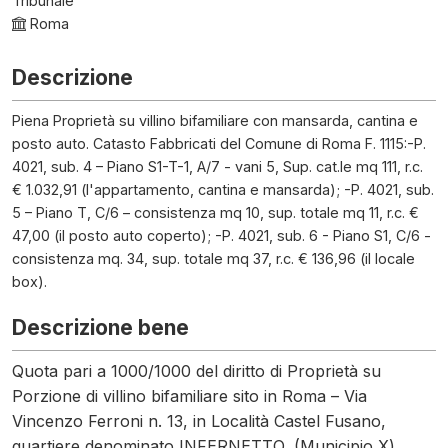
Tribunale
Roma
Descrizione
Piena Proprietà su villino bifamiliare con mansarda, cantina e
posto auto. Catasto Fabbricati del Comune di Roma F. 1115:-P.
4021, sub. 4 – Piano S1-T-1, A/7 - vani 5, Sup. cat.le mq 111, r.c.
€ 1.032,91 (l'appartamento, cantina e mansarda); -P. 4021, sub.
5 – Piano T, C/6 – consistenza mq 10, sup. totale mq 11, r.c. €
47,00 (il posto auto coperto); -P. 4021, sub. 6 - Piano S1, C/6 -
consistenza mq. 34, sup. totale mq 37, r.c. € 136,96 (il locale
box).
Descrizione bene
Quota pari a 1000/1000 del diritto di Proprietà su
Porzione di villino bifamiliare sito in Roma – Via
Vincenzo Ferroni n. 13, in Località Castel Fusano,
quartiere denominato INFERNETTO, (Municipio X)