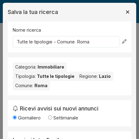
Salva la tua ricerca
Nome ricerca
Legalmente
Immobili
Roma
23
risultati
Ordina per
Categoria:
Immobiliare
Tipologia:
Tutte le tipologie
Regione:
Lazio
Comune:
Roma
Ricevi avvisi sui nuovi annunci
Giornaliero
Settimanale
Fabbricato in costruzione
all'asta a Roma Via
di Santa Fumia, 60, 00134 Borgo Santa Fumia