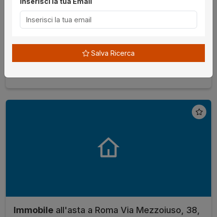
Inserisci la tua Email
RM, Italia ,
Procedura 694 2005, Lotto Unico
€ 1.333.760,00
da
08/09/2026
Salva Ricerca
Roma
senza incanto
Immobile
all'asta a Roma Via Mezzoiuso, 38,