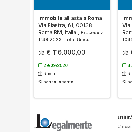
Immobile
all'asta a Roma
Imm
Via Fiastra, 61, 00138
Via
Roma RM, Italia ,
Rom
Procedura
1149 2023, Lotto Unico
1046
€ 116.000,00
da
da
29/09/2026
30
Roma
R
senza incanto
se
Utilit
Chi si