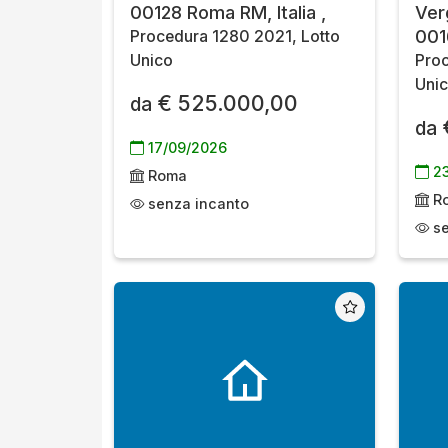
00128 Roma RM, Italia ,
Verg
001
Procedura 1280 2021, Lotto
Unico
Proc
Uni
€ 525.000,00
da
da
17/09/2026
23
Roma
R
senza incanto
se