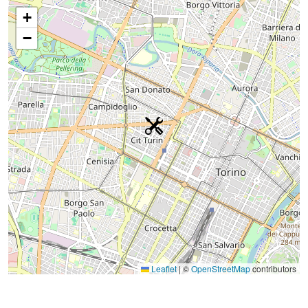
+
−
Leaflet
|
©
OpenStreetMap
contributors