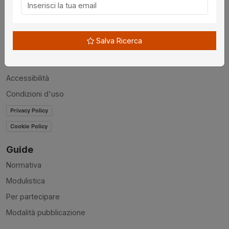
Chi siamo
Disclaimer
Salva Ricerca
News
Contatti
Accessibilità
Condizioni d'uso
Privacy Policy
Cookie Policy
Guide
Normativa
Modulistica
Per partecipare
Modalità pubblicazione