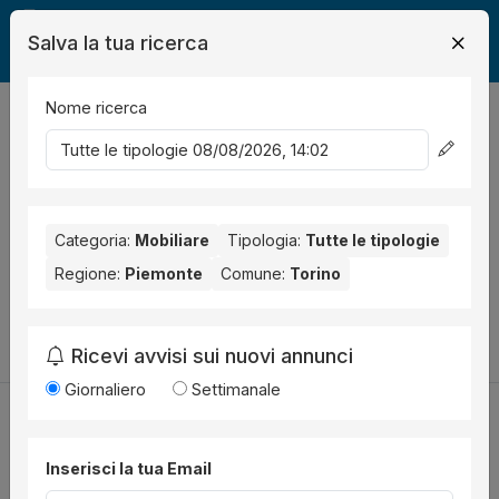
Salva la tua ricerca
Nome ricerca
Legalmente
Mobili
Torino
0
risultati
Ordina per
Nessun risultato per il Comune selezionato:
Torino
. Nessun
risultato per la Provincia selezionata:
Categoria:
Mobiliare
Tipologia:
Torino
Tutte le tipologie
.
Regione:
Piemonte
Comune:
Torino
Prova a modificare i parametri di ricerca:
Cambia la ricerca
Ricevi avvisi sui nuovi annunci
Giornaliero
Settimanale
Inserisci la tua Email
Utilità