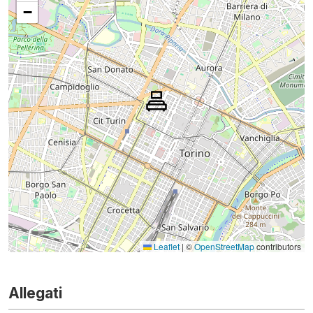
−
Leaflet
|
©
OpenStreetMap
contributors
Allegati