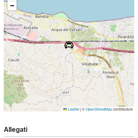
−
Leaflet
|
©
OpenStreetMap
contributors
Allegati