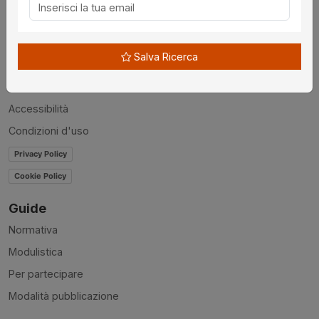
Chi siamo
Disclaimer
Salva Ricerca
News
Contatti
Accessibilità
Condizioni d'uso
Privacy Policy
Cookie Policy
Guide
Normativa
Modulistica
Per partecipare
Modalità pubblicazione