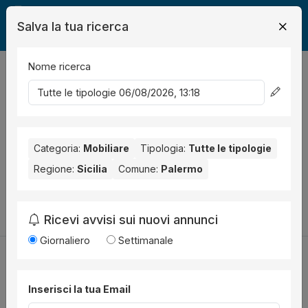
Salva la tua ricerca
Nome ricerca
Legalmente
Mobili
Palermo
0
risultati
Ordina per
Nessun risultato per il Comune selezionato:
Palermo
. Nessun
risultato per la Provincia selezionata:
Categoria:
Mobiliare
Tipologia:
Palermo
Tutte le tipologie
.
Regione:
Sicilia
Comune:
Palermo
Prova a modificare i parametri di ricerca:
Cambia la ricerca
Ricevi avvisi sui nuovi annunci
Giornaliero
Settimanale
Inserisci la tua Email
Utilità