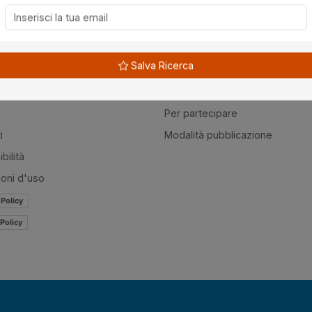
à
Guide
Salva Ricerca
amo
Normativa
mer
Modulistica
Per partecipare
i
Modalità pubblicazione
bilità
ioni d'uso
 Policy
Policy