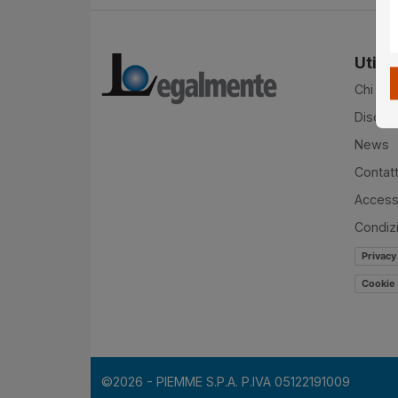
Utilit
Chi si
Disclai
News
Contatt
Accessi
Condiz
Privacy
Cookie 
©2026 - PIEMME S.P.A. P.IVA 05122191009