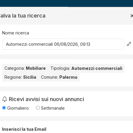
ide
News
Contatti
alva la tua ricerca
Nome ricerca
Salv
Categoria:
Mobiliare
Tipologia:
Automezzi commerciali
 commerciale
Regione:
Sicilia
Comune:
Palermo
rmo
. Nessun risultato per la Provincia selezionata:
Palermo
.
Ricevi avvisi sui nuovi annunci
Giornaliero
Settimanale
Inserisci la tua Email