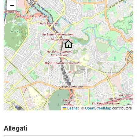
−
Leaflet
|
©
OpenStreetMap
contributors
Allegati