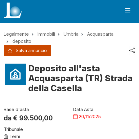
Legalmente
Immobili
Umbria
Acquasparta
deposito
Salva annuncio
Deposito all'asta
Acquasparta (TR) Strada
della Casella
Base d'asta
Data Asta
20/11/2025
da €
99.500,00
Tribunale
Terni