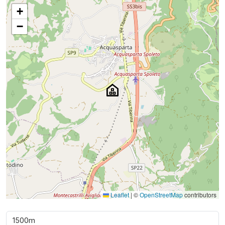
+
−
Leaflet
|
©
OpenStreetMap
contributors