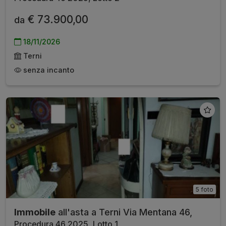
€ 73.900,00
da
18/11/2026
Terni
senza incanto
5 foto
Immobile
all'asta a Terni Via Mentana 46,
Procedura 46 2025, Lotto 1