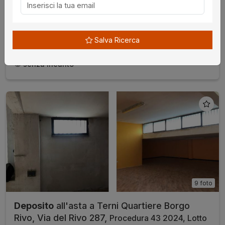
€ 12.220,00
da
29/09/2026
Salva Ricerca
Terni
senza incanto
9 foto
Deposito
all'asta a Terni Quartiere Borgo
Rivo, Via del Rivo 287,
Procedura 43 2024, Lotto