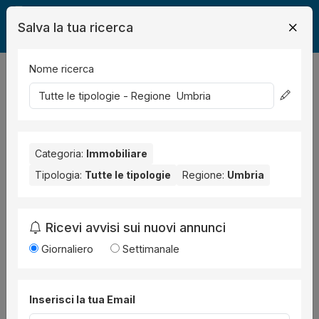
Salva la tua ricerca
Nome ricerca
Legalmente
Immobili
163
risultati
Ordina per
Categoria:
Immobiliare
Tipologia:
Tutte le tipologie
Regione:
Umbria
Ricevi avvisi sui nuovi annunci
Giornaliero
Settimanale
2 foto
Immobile
all'asta a Terni Viale Carlo Guglielmi
Inserisci la tua Email
13,
Procedura 18 2024, Lotto 21