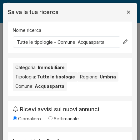
Salva la tua ricerca
Nome ricerca
Legalmente
Immobili
Acquasparta
0
risultati
Ordina per
Nessun risultato per il Comune selezionato:
Acquasparta
.
Categoria:
Immobiliare
Prova anche con altri comuni vicini:
Tipologia:
Tutte le tipologie
Regione:
Umbria
Comune:
Acquasparta
Terni (25)
Narni (3)
Fabro (2)
Amelia (1)
Calvi dell'Umbria (1)
Ricevi avvisi sui nuovi annunci
Cambia la ricerca
Giornaliero
Settimanale