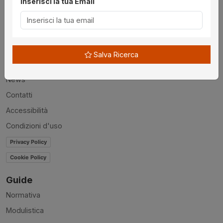
Inserisci la tua Email
Utilità
Chi siamo
Salva Ricerca
Disclaimer
News
Contatti
Accessibilità
Condizioni d'uso
Privacy Policy
Cookie Policy
Guide
Normativa
Modulistica