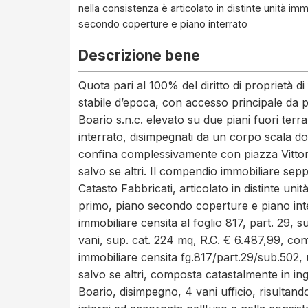
nella consistenza è articolato in distinte unità i
secondo coperture e piano interrato
Descrizione bene
Quota pari al 100% del diritto di proprietà di fabbricato cielo - terra catastalmente ad uso uffici in stabile d’epoca, con accesso principale da piazza Vittorio Bottego n. 51, nonché da viale Campo Boario s.n.c. elevato su due piani fuori terra, oltre un piano servizi in copertura ed un piano interrato, disimpegnati da un corpo scala dotato di ascensore. Il fabbricato nel suo insieme confina complessivamente con piazza Vittorio Bottego, viale Campo Boario e via delle Conce salvo se altri. Il compendio immobiliare seppur unito nell’uso e nella consistenza, risulta presso il Catasto Fabbricati, articolato in distinte unità immobiliari ed è composto da piano terra, piano primo, piano secondo coperture e piano interrato, e precisamente:PIANO TERRA:Unità immobiliare censita al foglio 817, part. 29, sub. 501, z.c. 3, classe 4, cat. A/10, consistenza 7,5 vani, sup. cat. 224 mq, R.C. € 6.487,99, confinante con corpo scala di ingresso comune, unità immobiliare censita fg.817/part.29/sub.502, unità immobiliare censita fg.817/part.29/sub.503, salvo se altri, composta catastalmente in ingresso con autonomo accesso da viale Campo Boario, disimpegno, 4 vani ufficio, risultando di fatto variata nella disposizione dei tramezzi interni ed accorpata nell'uso e nella consistenza ai beni censiti al fg.817/p.29/sub.502 e fg.817/p.29/sub.503, articolandosi all'attualità in ingresso autonomo da viale Campo Boario, 2 disimpegni, 3 vani uffici, archivio, il tutto per una superficie convenzionale complessiva di mq. 224,00 circa.Unità immobiliare censita al foglio 817, part. 29, sub. 502 (già sub.1), z.c. 3, classe 4, cat. A/10, consistenza 7,0 vani, sup. cat. 202 mq, R.C. € 6.055,46, confinante con corpo scala di ingresso comune, distacco su piazza Vittorio Bottego, distacco su viale del Campo Boario, unità immobiliare censita fg.817/part.29/sub.501 salvo se altri, composta catastalmente in ingresso, disimpegno, 6 vani uffici, bagno e antibagno, risultando di fatto variata nella disposizione dei tramezzi interni ed accorpata nell'uso e nella consistenza al bene censito al fg.817/p.29/sub.501, realizzato in ampliamento del corpo originale pregiudicando la funzionalità di taluni affacci liberi del cespite de quo con la tamponatura di due finestre e la realizzazione di due varchi di comunicazione con il sub.501, articolandosi all'attualità in disimpegno, 5 vani uffici, archivio, coffe break, 2 w.c. e antibagno, il tutto per una superficie convenzionale complessiva di mq. 202,00 circaUnità immobiliare, censita al foglio 817, part. 29, sub. 503 (già sub.2-3), z.c. 3, classe 4, cat. A/10, consistenza 8,0 vani, sup. cat. 209 mq, R.C. € 6.920,52, confinante con corpo scala di ingresso comune, distacco su piazza Vittorio Bottego, distacco su via delle Conce, unità immobiliare censita fg.817/part.29/sub.501, unità immobiliare censita fg.817/part.29/sub.504, salvo se altri, composta catastalmente in ingresso, 2 disimpegni, 6 vani uffici, 4 w.c., antibagno, oltre ad un’area ospitante l’ascensore ed il pianerottolo di sbarco, apparentemente di uso comune (circostanza che non incide sulla valutazione del bene in quanto oggetto della vendita è l’intero stabile cielo terra), risultando di fatto variata nella disposizione dei tramezzi interni ed accorpata nell'uso e nella consistenza ai beni censiti al fg.817/p.29/sub.504 e fg.817/p.29/sub.501 realizzato in ampliamento al corpo originale pregiudicando la funzionalità di taluni affacci liberi del cespite de quo con la tamponatura di una finestre e la realizzazione di due varchi in comunicazione tra il sub.501 ed il sub.503, articolandosi all'attualità unitamente al sub.504 in 3 disimpegni, 7 vani uffici, ripostiglio, vano ascensore e 3 w.c. con antibagno, il tutto per una superficie convenzionale complessiva di mq. 209,00 circaUnità immobiliare censita al foglio 817, part. 29, sub. 504 (già sub. 8), z.c. 3, classe 4, cat. A/10, consistenza 4,0 vani, sup. cat. 51 mq, R.C. € 3.460,25, confinante con distacco su via delle Conce, unità immobiliare censita fg.817/part.29/sub.501, unità immobiliare censita fg.817/part.29/sub.503, salvo se altri, composta catastalmente in 4 vani ufficio con piccolo ripostiglio, risultando di fatto tamponata una finestra e modificata la porta in finestra (variazione del prospetto), variata la disposizione dei tramezzi interni ed accorpato l'uso e la consistenza al bene censito al fg.817/p.29/sub.503 (a cui si rimanda per la descrizione del cespite), il tutto per una superficie convenzionale complessiva di mq. 51,00 circa.PIANO 