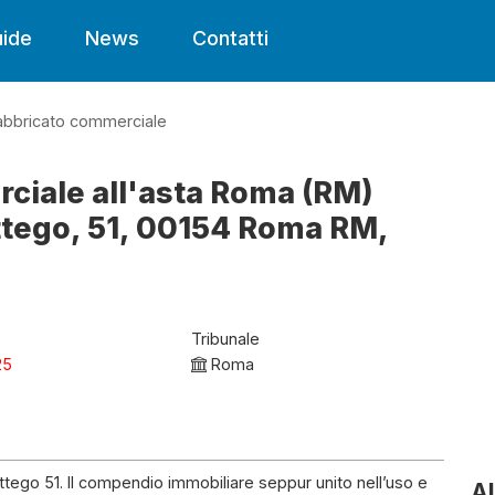
ide
News
Contatti
abbricato commerciale
ciale all'asta Roma (RM)
ttego, 51, 00154 Roma RM,
Tribunale
25
Roma
ottego 51. Il compendio immobiliare seppur unito nell’uso e
Al