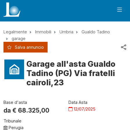
Legalmente
Immobili
Umbria
Gualdo Tadino
garage
Salva annuncio
Garage all'asta Gualdo
Tadino (PG) Via fratelli
cairoli,23
Base d'asta
Data Asta
12/07/2025
da €
68.325,00
Tribunale
Perugia