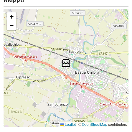
+
−
Leaflet
|
©
OpenStreetMap
contributors