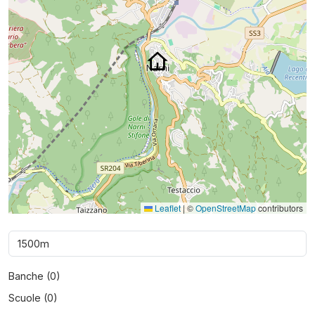
Leaflet
|
©
OpenStreetMap
contributors
Banche (
0
)
Scuole (
0
)