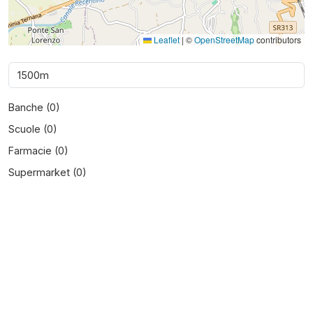
Leaflet
|
©
OpenStreetMap
contributors
Banche (
0
)
Scuole (
0
)
Farmacie (
0
)
Supermarket (
0
)