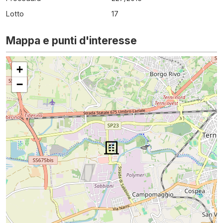
Lotto
17
Mappa e punti d'interesse
+
−