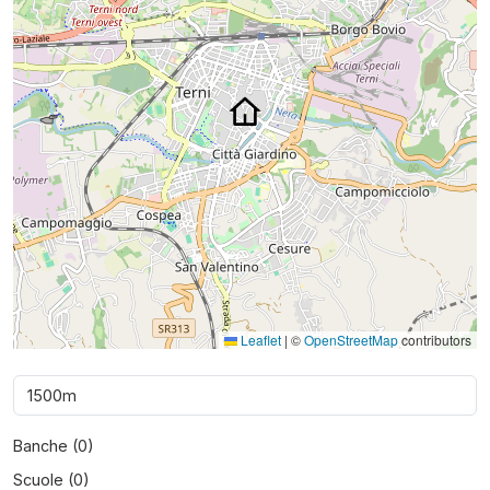
Leaflet
|
©
OpenStreetMap
contributors
Banche (
0
)
Scuole (
0
)