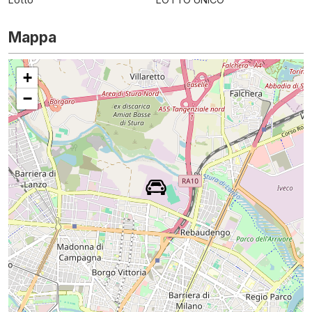
Mappa
+
−