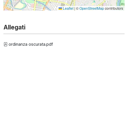
Leaflet
|
©
OpenStreetMap
contributors
Allegati
ordinanza oscurata.pdf