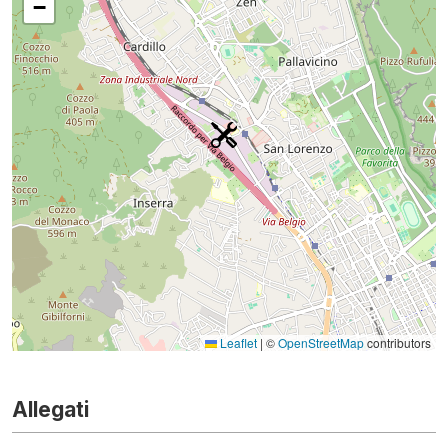
−
Leaflet
|
©
OpenStreetMap
contributors
Allegati