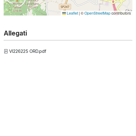
Leaflet
|
©
OpenStreetMap
contributors
Allegati
VI226225 ORD.pdf