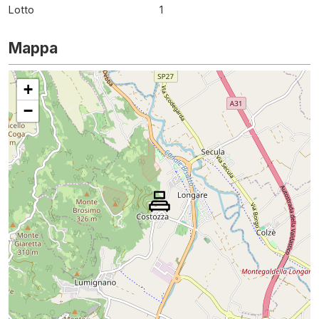
Lotto
1
Mappa
+
−