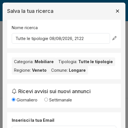
Salva la tua ricerca
Nome ricerca
Legalmente
Mobili
Longare
0
risultati
Ordina per
Nessun risultato per il Comune selezionato:
Longare
. Nessun
risultato per la Provincia selezionata:
Categoria:
Mobiliare
Tipologia:
Vicenza
Tutte le tipologie
.
Regione:
Veneto
Comune:
Longare
Prova a modificare i parametri di ricerca:
Cambia la ricerca
Ricevi avvisi sui nuovi annunci
Giornaliero
Settimanale
Inserisci la tua Email
Utilità