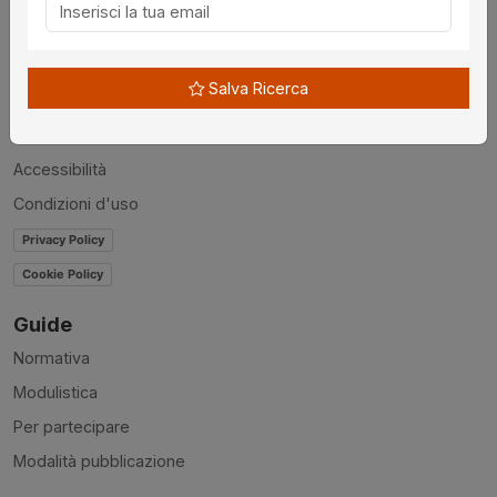
Chi siamo
Disclaimer
Salva Ricerca
News
Contatti
Accessibilità
Condizioni d'uso
Privacy Policy
Cookie Policy
Guide
Normativa
Modulistica
Per partecipare
Modalità pubblicazione