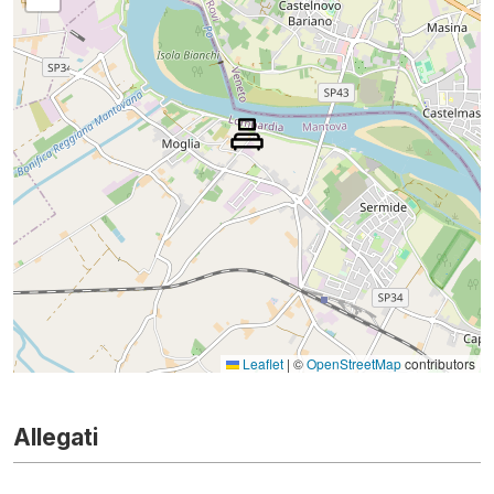
Leaflet
|
©
OpenStreetMap
contributors
Allegati