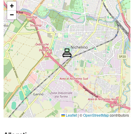
+
−
Leaflet
|
©
OpenStreetMap
contributors