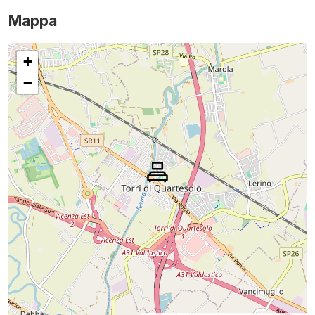
Mappa
+
−