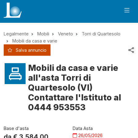
Legalmente
Mobili
Veneto
Torri di Quartesolo
Mobili da casa e varie
Salva annuncio
Mobili da casa e varie
all'asta Torri di
Quartesolo (VI)
Contattare l'Istituto al
0444 953553
Base d'asta
Data Asta
26/05/2026
da €
3.584,00