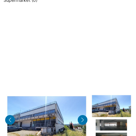
Supermarket (
0
)
indietro
avanti