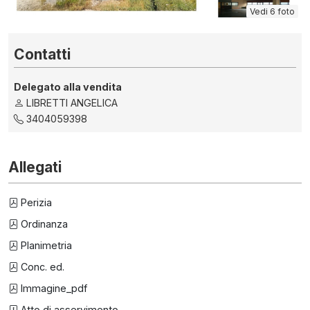
Vedi 6 foto
Contatti
Delegato alla vendita
LIBRETTI ANGELICA
3404059398
Allegati
Perizia
Ordinanza
Planimetria
Conc. ed.
Immagine_pdf
Atto di asservimento