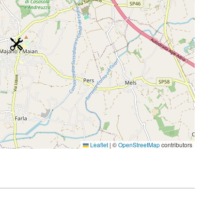
Leaflet
|
©
OpenStreetMap
contributors