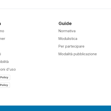
à
Guide
amo
Normativa
mer
Modulistica
Per partecipare
i
Modalità pubblicazione
bilità
ioni d'uso
 Policy
Policy