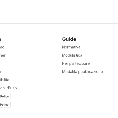
à
Guide
amo
Normativa
mer
Modulistica
Per partecipare
i
Modalità pubblicazione
bilità
ioni d'uso
 Policy
Policy