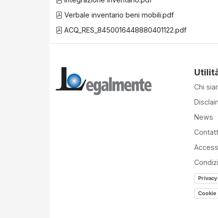
Verbale inventario beni mobili.pdf
ACQ_RES_8450016448880401122.pdf
Utilit
Chi si
Disclai
News
Contatt
Accessi
Condiz
Privacy
Cookie 