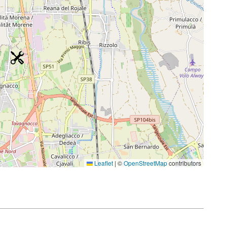
Leaflet
|
©
OpenStreetMap
contributors