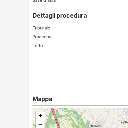
Base d'asta
Dettagli procedura
Tribunale
Procedura
Lotto
Mappa
+
−