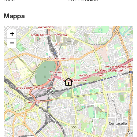
Mappa
+
−