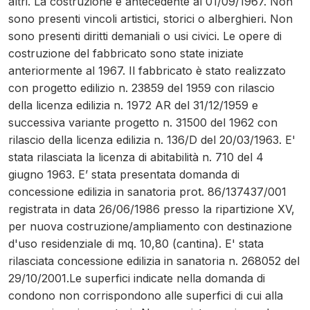
altri. La costruzione è antecedente al 01/09/1967. Non
sono presenti vincoli artistici, storici o alberghieri. Non
sono presenti diritti demaniali o usi civici. Le opere di
costruzione del fabbricato sono state iniziate
anteriormente al 1967. Il fabbricato è stato realizzato
con progetto edilizio n. 23859 del 1959 con rilascio
della licenza edilizia n. 1972 AR del 31/12/1959 e
successiva variante progetto n. 31500 del 1962 con
rilascio della licenza edilizia n. 136/D del 20/03/1963. E'
stata rilasciata la licenza di abitabilità n. 710 del 4
giugno 1963. E’ stata presentata domanda di
concessione edilizia in sanatoria prot. 86/137437/001
registrata in data 26/06/1986 presso la ripartizione XV,
per nuova costruzione/ampliamento con destinazione
d'uso residenziale di mq. 10,80 (cantina). E' stata
rilasciata concessione edilizia in sanatoria n. 268052 del
29/10/2001.Le superfici indicate nella domanda di
condono non corrispondono alle superfici di cui alla