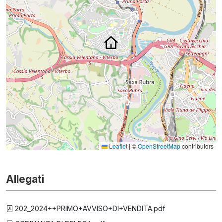
Leaflet
|
©
OpenStreetMap
contributors
Allegati
202_2024++PRIMO+AVVISO+DI+VENDITA.pdf