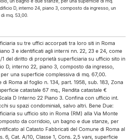
idoio, un bagno e due stanze, per una superficie di mq.
edificio D, interno 24, piano 3, composto da ingresso, un
 di mq. 53,00.
iciaria su tre uffici accorpati tra loro siti in Roma
ano 3 e identificati agli interni nn. 22, 23 e 24, come
 del diritto di proprietà superficiaria su ufficio sito in
io D, interno 22, piano 3, composto da ingresso,
per una superficie complessiva di mq. 67,00.
e di Roma al foglio n. 134, part. 1958, sub. 183, Zona
uperficie catastale 67 mq., Rendita catastale €
Scala D Interno 22 Piano 3. Confina con ufficio int.
acchi su spazi condominiali, salvo altri. Bene Due:
rficiaria su ufficio sito in Roma (RM) alla Via Monte
, composto da corridoio, un bagno e due stanze, per
ntificato al Catasto Fabbricati del Comune di Roma al
. 6, Cat. A/10, Classe 1, Cons. 2,5 vani, superficie