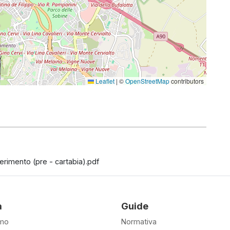
Leaflet
|
©
OpenStreetMap
contributors
rimento (pre - cartabia).pdf
à
Guide
amo
Normativa