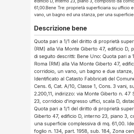
edificio D, interno 23, piano 3, composto da corr
61,00.Bene Tre: proprietà superficiaria su ufficio 
vano, un bagno ed una stanza, per una superficie
Descrizione bene
Quota pari a 1/1 del diritto di proprietà superf
(RM) alla Via Monte Giberto 47, edificio D, pi
di seguito descritti: Bene Uno: Quota pari a 1/1
Roma (RM) alla Via Monte Giberto 47, edific
corridoio, un vano, un bagno e due stanze, 
Identificato al Catasto Fabbricati del Comun
Cens. 6, Cat. A/10, Classe 1, Cons. 3 vani, s
2.200,11, indirizzo: via Monte Giberto n. 47 
23, corridoio d'ingresso uffici, scala D, dist
Quota pari a 1/1 del diritto di proprietà supe
Giberto 47, edificio D, interno 23, piano 3
una superficie complessiva di mq. 61,00. Ide
foglio n. 134, part. 1958, sub. 184, Zona cens