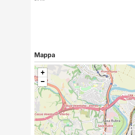
Mappa
+
−