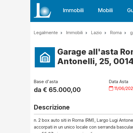
Immobili
Mobili
Gu
Legalmente
Immobili
Lazio
Roma
g
Garage all'asta Ro
Antonelli, 25, 001
Base d'asta
Data Asta
11/06/20
da €
65.000,00
Descrizione
n. 2 box auto siti in Roma (RM), Largo Lugi Antonelli 
accorpati in un unico locale con serranda bascul