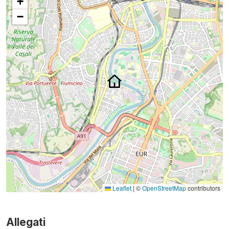
+
−
Leaflet
|
©
OpenStreetMap
contributors
Allegati