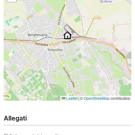
Leaflet
|
©
OpenStreetMap
contributors
Allegati