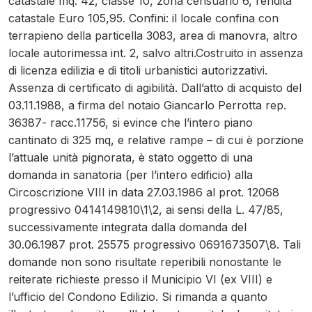
catastale mq. 42, classe 10, zona censuario 6, rendita
catastale Euro 105,95. Confini: il locale confina con
terrapieno della particella 3083, area di manovra, altro
locale autorimessa int. 2, salvo altri.Costruito in assenza
di licenza edilizia e di titoli urbanistici autorizzativi.
Assenza di certificato di agibilità. Dall’atto di acquisto del
03.11.1988, a firma del notaio Giancarlo Perrotta rep.
36387- racc.11756, si evince che l’intero piano
cantinato di 325 mq, e relative rampe – di cui è porzione
l’attuale unità pignorata, è stato oggetto di una
domanda in sanatoria (per l’intero edificio) alla
Circoscrizione VIII in data 27.03.1986 al prot. 12068
progressivo 0414149810\1\2, ai sensi della L. 47/85,
successivamente integrata dalla domanda del
30.06.1987 prot. 25575 progressivo 0691673507\8. Tali
domande non sono risultate reperibili nonostante le
reiterate richieste presso il Municipio VI (ex VIII) e
l’ufficio del Condono Edilizio. Si rimanda a quanto