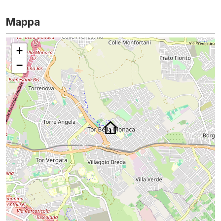
Mappa
+
−