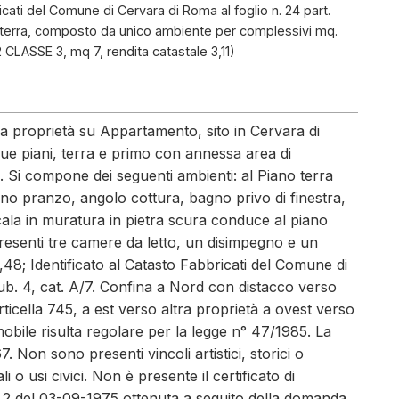
ricati del Comune di Cervara di Roma al foglio n. 24 part.
ano terra, composto da unico ambiente per complessivi mq.
2 CLASSE 3, mq 7, rendita catastale 3,11)
iena proprietà su Appartamento, sito in Cervara di
ue piani, terra e primo con annessa area di
i. Si compone dei seguenti ambienti: al Piano terra
orno pranzo, angolo cottura, bagno privo di finestra,
ala in muratura in pietra scura conduce al piano
resenti tre camere da letto, un disimpegno e un
48; Identificato al Catasto Fabbricati del Comune di
ub. 4, cat. A/7. Confina a Nord con distacco verso
ticella 745, a est verso altra proprietà a ovest verso
mmobile risulta regolare per la legge n° 47/1985. La
Non sono presenti vincoli artistici, storici o
i o usi civici. Non è presente il certificato di
ia n. 2 del 03-09-1975 ottenuta a seguito della domanda