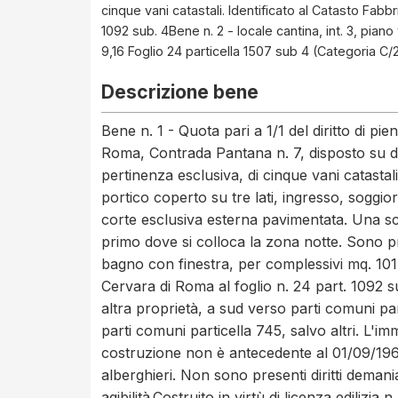
cinque vani catastali. Identificato al Catasto Fabb
1092 sub. 4Bene n. 2 - locale cantina, int. 3, pi
9,16 Foglio 24 particella 1507 sub 4 (Categoria C/
Descrizione bene
Bene n. 1 - Quota pari a 1/1 del diritto di p
Roma, Contrada Pantana n. 7, disposto su d
pertinenza esclusiva, di cinque vani catastal
portico coperto su tre lati, ingresso, soggi
corte esclusiva esterna pavimentata. Una sc
primo dove si colloca la zona notte. Sono p
bagno con finestra, per complessivi mq. 101,
Cervara di Roma al foglio n. 24 part. 1092 s
altra proprietà, a sud verso parti comuni par
parti comuni particella 745, salvo altri. L'i
costruzione non è antecedente al 01/09/1967. 
alberghieri. Non sono presenti diritti demanial
agibilità.Costruito in virtù di licenza ediliz