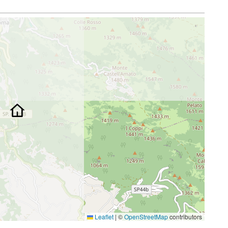
Leaflet
|
©
OpenStreetMap
contributors