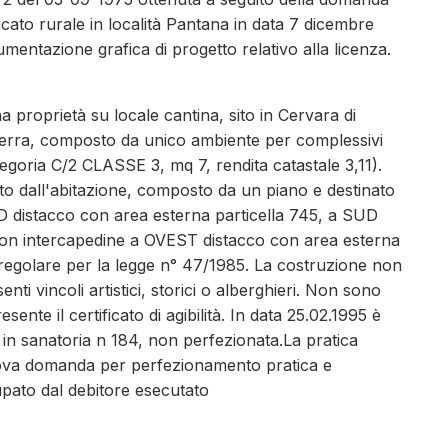
icato rurale in località Pantana in data 7 dicembre
mentazione grafica di progetto relativo alla licenza.
ena proprietà su locale cantina, sito in Cervara di
terra, composto da unico ambiente per complessivi
egoria C/2 CLASSE 3, mq 7, rendita catastale 3,11).
ato dall'abitazione, composto da un piano e destinato
 distacco con area esterna particella 745, a SUD
 con intercapedine a OVEST distacco con area esterna
ta regolare per la legge n° 47/1985. La costruzione non
i vincoli artistici, storici o alberghieri. Non sono
esente il certificato di agibilità. In data 25.02.1995 è
in sanatoria n 184, non perfezionata.La pratica
ova domanda per perfezionamento pratica e
upato dal debitore esecutato