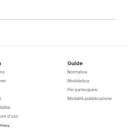
à
Guide
amo
Normativa
mer
Modulistica
Per partecipare
i
Modalità pubblicazione
bilità
ioni d'uso
 Policy