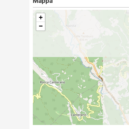
Mappa
+
−