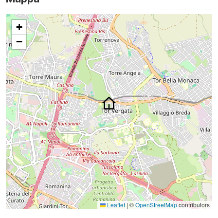
+
−
Leaflet
|
©
OpenStreetMap
contributors