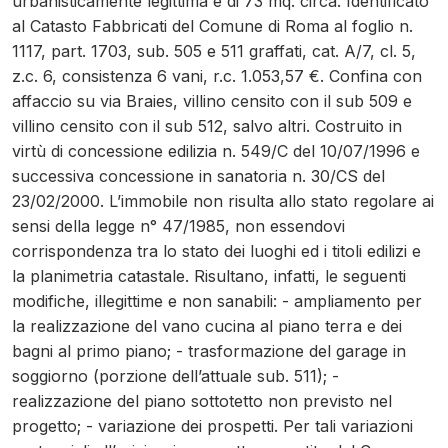
urbanisticamente legittima è di 73 mq. circa. Identificato
al Catasto Fabbricati del Comune di Roma al foglio n.
1117, part. 1703, sub. 505 e 511 graffati, cat. A/7, cl. 5,
z.c. 6, consistenza 6 vani, r.c. 1.053,57 €. Confina con
affaccio su via Braies, villino censito con il sub 509 e
villino censito con il sub 512, salvo altri. Costruito in
virtù di concessione edilizia n. 549/C del 10/07/1996 e
successiva concessione in sanatoria n. 30/CS del
23/02/2000. L’immobile non risulta allo stato regolare ai
sensi della legge n° 47/1985, non essendovi
corrispondenza tra lo stato dei luoghi ed i titoli edilizi e
la planimetria catastale. Risultano, infatti, le seguenti
modifiche, illegittime e non sanabili: - ampliamento per
la realizzazione del vano cucina al piano terra e dei
bagni al primo piano; - trasformazione del garage in
soggiorno (porzione dell’attuale sub. 511); -
realizzazione del piano sottotetto non previsto nel
progetto; - variazione dei prospetti. Per tali variazioni