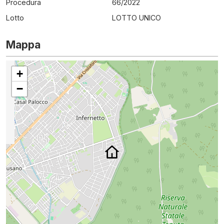
Procedura
66
/
2022
Lotto
LOTTO UNICO
Mappa
+
−